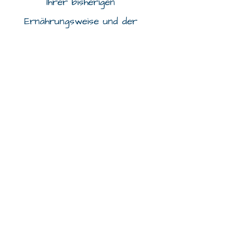
Ihrer bisherigen
Ernährungsweise und der
anschließend langfristigen
Umstellung des
Ernährungsverhaltens, finden
wir gemeinsam einen Weg für
Ihr persönliches
Wohlbefinden.
Ganz nach meinem Motto:
"ISS DICH FIT"
Ernährungsumstellung in kleinen