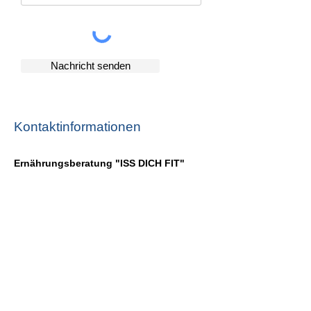
Nachricht senden
Kontaktinformationen
Ernährungsberatung "ISS DICH FIT"
Telefon:
+49 174 95 70 799
E-Mail:
ernaehrungsberatung.erkens@gmail.com
Öffnungszeiten
Termine nach telf. Vereinbarung
Mo - Do: 09:00 - 12:00 Uhr
15:00 - 19:00 Uhr